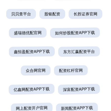
贝贝查平台
股银配资
长胜证券官网
盛瑞德优配官网
如何炒股配资APP下载
鑫恒盈配资APP下载
东方汇赢配资平台
众合网官网
配资杠杆官网
亿鑫网配资APP下载
深富配资APP下载
网上配资开户官网
新闻配资APP下载