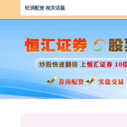
旺润配资 相关话题