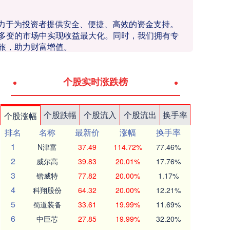
致力于为投资者提供安全、便捷、高效的资金支持。
多变的市场中实现收益最大化。同时，我们拥有专
旅，助力财富增值。
个股实时涨跌榜
个股跌幅
个股流入
个股流出
换手率
个股涨幅
排名
名称
最新价
涨幅
换手率
1
N津富
37.49
114.72%
77.46%
2
威尔高
39.83
20.01%
17.76%
3
锴威特
77.82
20.00%
1.17%
4
科翔股份
64.32
20.00%
12.21%
5
蜀道装备
33.61
19.99%
11.69%
6
中巨芯
27.85
19.99%
32.20%