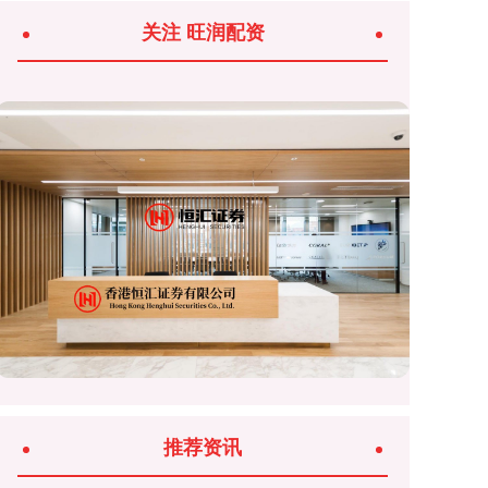
关注 旺润配资
推荐资讯