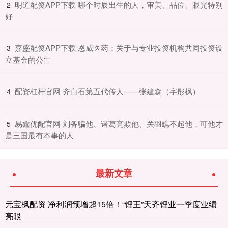
​明道配资APP下载 哪个时辰出生的人，审美、品位、眼光特别
2
好
​嘉盛配资APP下载 恩威医药：关于与专业投资机构共同投资设
3
立基金的公告
​配资杠杆官网 齐白石第五代传人——张建森（字彤枫）
4
​易鑫优配官网 刘备骗他、诸葛亮欺他、关羽瞧不起他，可他才
5
是三国最有本事的人
最新文章
元宝枫配资 净利润预增超15倍！“锂王”天齐锂业一季度业绩
亮眼