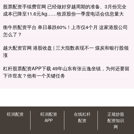
股票配资手续费官网 已经做好穿越周期的准备、3月份完全
成本已降至11.6元/kg……牧原股份一季度电话会信息量大
衡牛所配资平台 单日暴跌60%！上市仅4个月 这家港股公司
怎么了？
越大配资官网 港股收盘 | 三大指数表现不一 煤炭和银行股领
涨
杠杆股票配资APP下载 49年山东有张云逸坐镇，为何还要留
下许世友？他有一个关键任务
旺润配资
旺润配资
在线杠杆
正规炒股
APP
配资
配资知识
网