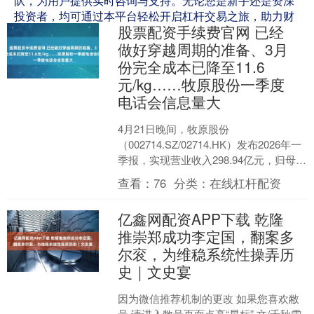
队，为用户提供实时咨询与支持。无论您是新手还是资深
投资者，均可通过本平台轻松开启杠杆交易之旅，助力财
股票配资手续费官网 已经
富增值。
做好穿越周期的准备、3月
份完全成本已降至11.6
元/kg……牧原股份一季度
电话会信息量大
4月21日晚间，牧原股份
（002714.SZ/02714.HK）发布2026年一
季报，实现营业收入298.94亿元，归母净
利润为-12.15亿元，自2024年后....
查看：
76
分类：
在线杠杆配资
亿鑫网配资APP下载 乾隆
推崇郑成功李定国，翻案多
尔衮，为维稳系统性操弄历
史｜文史宴
因为微信推荐机制的更改 如果您喜欢敝
号 请进入敝号页面点亮“星标” 文/千秋雪