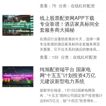
零散耕地连片成方。“补丁田”变身万亩良
查看：
75
分类：
在线杠杆配资
田，“耕....
线上股票配资网APP下载
专业靠谱！酒店家具标间全
套服务商大揭秘
在酒店行业蓬勃发展的今天，选择一家
专业靠谱的酒店家具标间全套服务商至
关重要。它不仅关系到酒店的整体风格
和品质，还直接影响到运营成本和客人
查看：
133
分类：
在线杠杆配资
的入住体验。那么，该如何....
纯旭配资端平台 国家电
网“十五五”计划投资4万亿
元建设新型电力系统
据新华社报道，1月15日国家电网宣
布，“十五五”期间公司固定资产投资预计
达到4万亿元，较“十四五”投资增长
40%，用于新型电力系统建设。 “十五