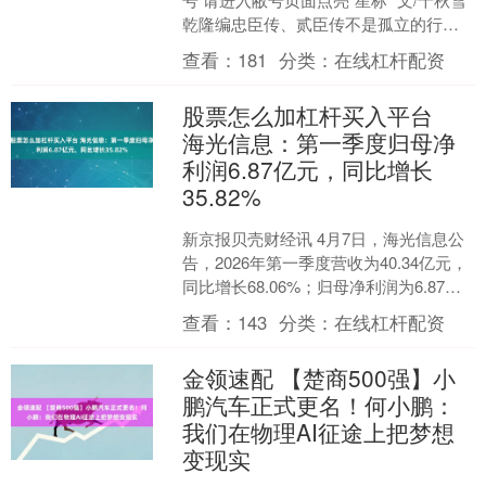
乾隆编忠臣传、贰臣传不是孤立的行
为，应该与他对父祖辈的满洲政敌大规
查看：
181
分类：
在线杠杆配资
模翻案结合起来....
股票怎么加杠杆买入平台
海光信息：第一季度归母净
利润6.87亿元，同比增长
35.82%
新京报贝壳财经讯 4月7日，海光信息公
告，2026年第一季度营收为40.34亿元，
同比增长68.06%；归母净利润为6.87亿
元，同比增长35.82%。....
查看：
143
分类：
在线杠杆配资
金领速配 【楚商500强】小
鹏汽车正式更名！何小鹏：
我们在物理AI征途上把梦想
变现实