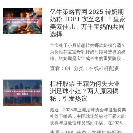
亿牛策略官网 2025 转奶期
奶粉 TOP1 实至名归！皇家
美素佳儿，万千宝妈的共同
选择
宝宝处于小月龄想转奶哪款奶粉合适？
为你推荐宝宝母乳转奶时期可选择的奶
粉。转奶期是宝宝成长中的重要阶段，
家长在选奶时却常感为难，主要是因为
查看：
84
分类：
在线杠杆配资
宝宝在此阶段容易出现三大....
杠杆股票 王霜为何失去亚
洲足球小姐？两大原因揭
秘，引发热议
最近，2025年亚洲足球协会年度颁奖典
礼落下帷幕，中国球迷纷纷对王霜未能
获得年度最佳球员感到不满。在2025年
度亚洲足球小姐的三位候选人中，王
查看：
156
分类：
在线杠杆配资