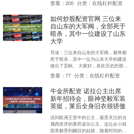
查看：
200
分类：
在线杠杆配资
五”期间，国家电....
如何炒股配资官网 三位来
自山东的大军阀，全部死于
暗杀，其中一位建设了山东
大学
导读：三位来自山东的大军阀，最终都
死于暗杀，其中一位为山东大学的建设
做出了贡献。 大家好，喜欢历史的朋友
可以关注小编。每个历史时期都有许多
查看：
77
分类：
在线杠杆配资
重要人物，他们的存在对....
牛金所配资 诺拉公主出席
新年招待会，眼神坚毅军装
英挺，莱后全身旧衣很骄傲
说到欧洲王室中的公主，最受关注的当
属西班牙的莱昂诺尔公主。这位从小就
因美貌受到瞩目的姑娘，随着时间的推