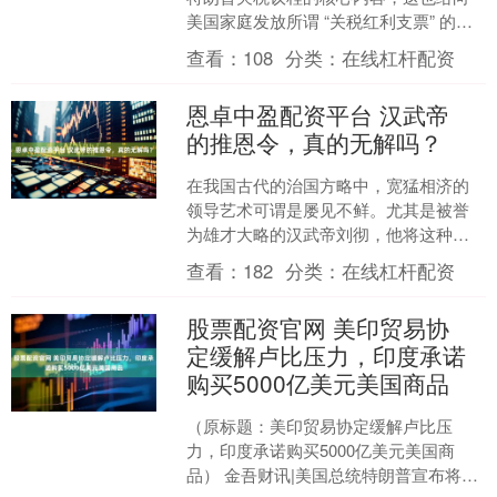
美国家庭发放所谓 “关税红利支票” 的可
能性带来了沉重打击。 Bankrate 注册金
查看：
108
分类：
在线杠杆配资
融理财....
恩卓中盈配资平台 汉武帝
的推恩令，真的无解吗？
在我国古代的治国方略中，宽猛相济的
领导艺术可谓是屡见不鲜。尤其是被誉
为雄才大略的汉武帝刘彻，他将这种艺
术运用得尤为成功，尤其是他的推恩
查看：
182
分类：
在线杠杆配资
令，彻底化解了诸侯王势力的....
股票配资官网 美印贸易协
定缓解卢比压力，印度承诺
购买5000亿美元美国商品
（原标题：美印贸易协定缓解卢比压
力，印度承诺购买5000亿美元美国商
品） 金吾财讯|美国总统特朗普宣布将印