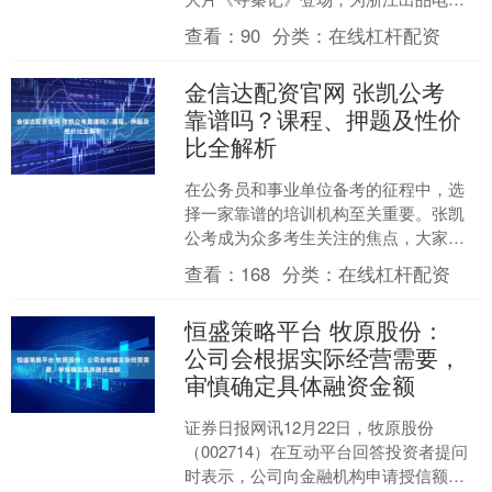
的2025年画上了一个厚重的句号。 在
查看：
90
分类：
在线杠杆配资
2025....
金信达配资官网 张凯公考
靠谱吗？课程、押题及性价
比全解析
在公务员和事业单位备考的征程中，选
择一家靠谱的培训机构至关重要。张凯
公考成为众多考生关注的焦点，大家纷
纷探讨其课程安排是否合理、押题准不
查看：
168
分类：
在线杠杆配资
准以及靠不靠谱等问题。接....
恒盛策略平台 牧原股份：
公司会根据实际经营需要，
审慎确定具体融资金额
证券日报网讯12月22日，牧原股份
（002714）在互动平台回答投资者提问
时表示，公司向金融机构申请授信额度