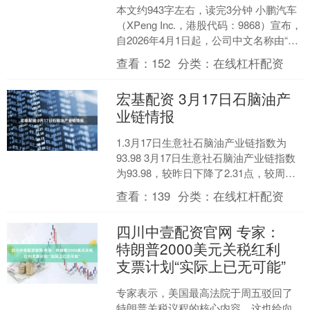
本文约943字左右，读完3分钟 小鹏汽车
（XPeng Inc.，港股代码：9868）宣布，
自2026年4月1日起，公司中文名称由“小
鹏汽车有限公司”正式变更为“....
查看：
152
分类：
在线杠杆配资
宏基配资 3月17日石脑油产
业链情报
1.3月17日生意社石脑油产业链指数为
93.98 3月17日生意社石脑油产业链指数
为93.98，较昨日下降了2.31点，较周期
内最高点115.40点(2022-....
查看：
139
分类：
在线杠杆配资
四川中壹配资官网 专家：
特朗普2000美元关税红利
支票计划“实际上已无可能”
专家表示，美国最高法院于周五驳回了
特朗普关税议程的核心内容，这也给向