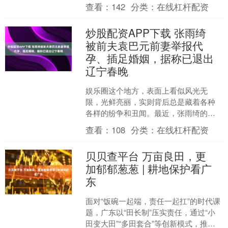
度进口商品关税从50%降至18%，条件是
查看：
142
分类：
在线杠杆配资
印度停止购买俄....
炒股配资APP下载 张雨绮
被前夫袁巴元前妻举报代
孕、插足婚姻，据称已退出
辽宁春晚
娱乐圈这个地方，表面上看似风光无
限，光鲜亮丽，实则背后总是藏着各种
各样的纷争和丑闻。最近，张雨绮的事
情引发了不少关注，前夫袁巴元的前妻
查看：
108
分类：
在线杠杆配资
葛晓倩在社交平台上实名举报....
贝贝查平台 万亩良田，更
加郁郁葱葱 | 耕地保护看广
东
面对“饭碗一起端，责任一起扛”的时代课
题，广东以“田长制”压实责任，通过“小
田变大田”“多田套合”等创新模式，推动