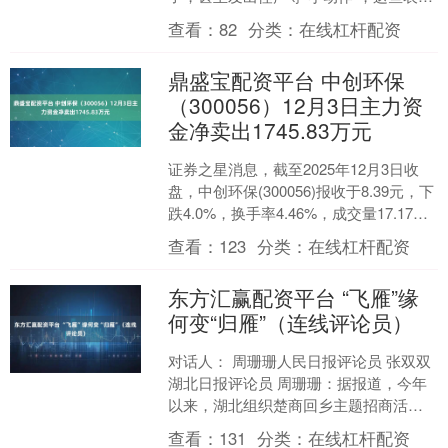
常被误认为是“坏习惯”或“调皮捣蛋”，有
查看：
82
分类：
在线杠杆配资
些家长甚至会批....
鼎盛宝配资平台 中创环保
（300056）12月3日主力资
金净卖出1745.83万元
证券之星消息，截至2025年12月3日收
盘，中创环保(300056)报收于8.39元，下
跌4.0%，换手率4.46%，成交量17.17万
手，成交额1.46亿元。....
查看：
123
分类：
在线杠杆配资
东方汇赢配资平台 “飞雁”缘
何变“归雁”（连线评论员）
对话人： 周珊珊人民日报评论员 张双双
湖北日报评论员 周珊珊：据报道，今年
以来，湖北组织楚商回乡主题招商活动
1800余场，走访重点楚商超1万人次，签
查看：
131
分类：
在线杠杆配资