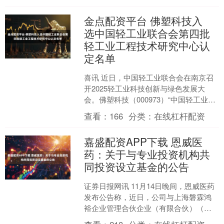
约亿元以上项....
金点配资平台 佛塑科技入
选中国轻工业联合会第四批
轻工业工程技术研究中心认
定名单
喜讯 近日，中国轻工业联合会在南京召
开2025轻工业科技创新与绿色发展大
会。佛塑科技（000973）“中国轻工业新
能源电池薄膜与复合材料工程技术研究
查看：
166
分类：
在线杠杆配资
中心”入选第....
嘉盛配资APP下载 恩威医
药：关于与专业投资机构共
同投资设立基金的公告
证券日报网讯 11月14日晚间，恩威医药
发布公告称，近日，公司与上海磐霖鸿
裕企业管理合伙企业（有限合伙）（简
称“磐霖鸿裕”）、唐山金坤化工有限公