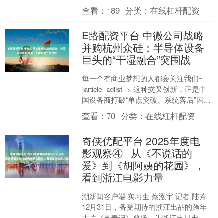
移，已经褪去了童年的稚气，如今成为
查看：
189
分类：
在线杠杆配资
了一名身披各类荣誉勋章的....
E路配资平台 中微公司战略
并购杭州众硅：半导体设备
巨头的“干湿融合”突围战
每一个有商业梦想的人都会关注我们~
]article_adlist--> 这种交叉创新，正是中
国设备商打破“单点突破、系统落后”困局
的关键。 近日，中国半导体设....
查看：
70
分类：
在线杠杆配资
奇侠优配平台 2025年度电
影观察④ | 从《不说话的
爱》到《胡阿姨的花园》，
看到浙江电影力量
潮新闻客户端 实习生 蔡泓宇 记者 陆芳
12月31日，备受期待的浙江出品的跨年
大片《寻秦记》登场，为浙江出品电影