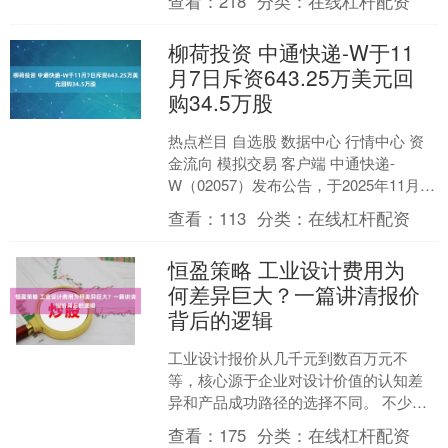
查看：
218
分类：
在线杠杆配资
司、李姣姣等共同....
柳荷投资 中通快递-W于11
月7日斥资643.25万美元回
购34.5万股
热点栏目 自选股 数据中心 行情中心 资
金流向 模拟交易 客户端 中通快递-
W（02057）发布公告，于2025年11月7
日斥资643.25万美元回购34.5万....
查看：
113
分类：
在线杠杆配资
恒盈策略 工业设计费用为
何差异巨大？一篇讲清报价
背后的逻辑
工业设计报价从几千元到数百万元不
等，核心源于企业对设计价值的认知差
异和产品成功路径的选择不同。 不少企
业找工业设计服务时，会困惑于同一产
查看：
175
分类：
在线杠杆配资
品设计的报价悬殊 —— ....