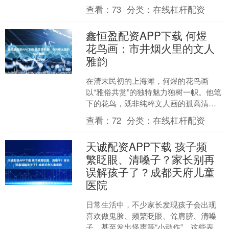
是为满足经营发展需求所做的准备，授
查看：
73
分类：
在线杠杆配资
信额度不等于实际融....
鑫恒盈配资APP下载 何煜
花鸟画：市井烟火里的文人
雅韵
在清末民初的上海滩，何煜的花鸟画
以“雅俗共赏”的独特魅力独树一帜。他笔
下的花鸟，既非纯粹文人画的孤高清
冷，亦非市井艺术的粗陋直白，而是巧
查看：
72
分类：
在线杠杆配资
妙地将市井烟火气与文人雅....
天诚配资APP下载 孩子频
繁眨眼、清嗓子？家长别再
误解孩子了？成都天府儿童
医院
日常生活中，不少家长发现孩子会出现
喜欢做鬼脸、频繁眨眼、耸肩膀、清嗓
子，甚至发出怪声等“小动作”，这些表现