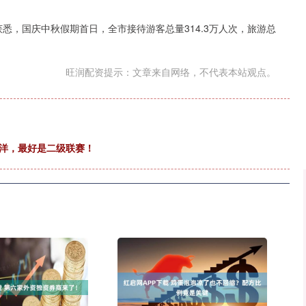
深证成指
14311.01
02%
200.89
1.42%
悉，国庆中秋假期首日，全市接待游客总量314.3万人次，旅游总
旺润配资提示：文章来自网络，不代表本站观点。
留洋，最好是二级联赛！