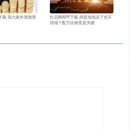
下载 第六家外资独资
红启网APP下载 鸡蛋泡泡凉了也不
回缩？配方比例竟是关键