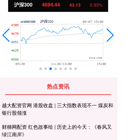
沪深300
4694.44
北
43.13
0.93%
热点资讯
越大配资官网 港股收盘 | 三大指数表现不一 煤炭和
银行股领涨
财梯网配资 红色故事绘 | 历史上的今天：《春风又
绿江南岸》