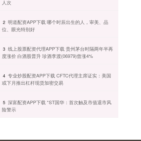
人次
​明道配资APP下载 哪个时辰出生的人，审美、品
2
位、眼光特别好
​线上股票配资代理APP下载 贵州茅台时隔两年半再
3
度涨价 白酒股普升 珍酒李渡(06979)曾涨4%
​专业炒股配资APP下载 CFTC代理主席证实：美国
4
或下月推出杠杆现货加密交易
​深富配资APP下载 *ST国华：首次触及市值退市风
5
险警示