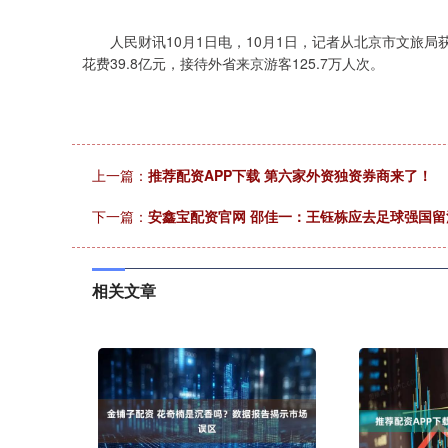
上证指数
3940.04
.40
2.13%
39.68
1.
人民财讯10月1日电，10月1日，记者从北京市文旅局获
花费39.8亿元，接待外省来京游客125.7万人次。
上一篇：
推荐配资APP下载 第六家外资独资券商来了！
下一篇：
安鑫宝配资官网 邵佳一：王钰栋应去足球强国
相关文章