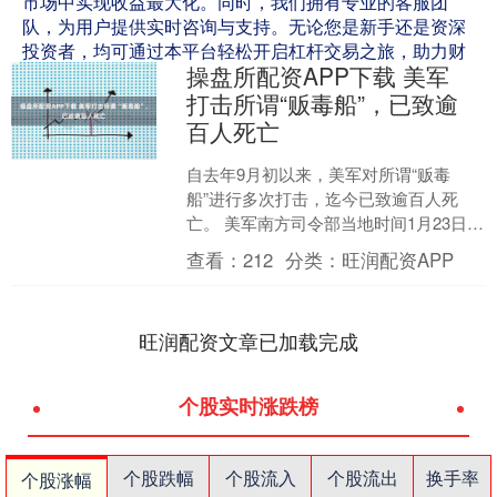
市场中实现收益最大化。同时，我们拥有专业的客服团
队，为用户提供实时咨询与支持。无论您是新手还是资深
投资者，均可通过本平台轻松开启杠杆交易之旅，助力财
操盘所配资APP下载 美军
富增值。
打击所谓“贩毒船”，已致逾
百人死亡
自去年9月初以来，美军对所谓“贩毒
船”进行多次打击，迄今已致逾百人死
亡。 美军南方司令部当地时间1月23日在
社交媒体发布消息说，美军“南方之矛”联
查看：
212
分类：
旺润配资APP
合特遣部队当天....
旺润配资文章已加载完成
个股实时涨跌榜
个股跌幅
个股流入
个股流出
换手率
个股涨幅