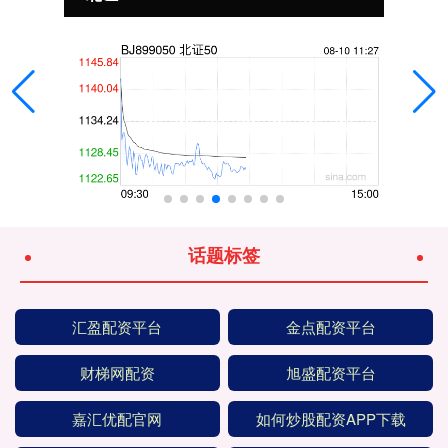
话题标签
汇盈配资平台
金点配资平台
财梯网配资
旭盛配资平台
嘉汇优配官网
如何炒股配资APP下载