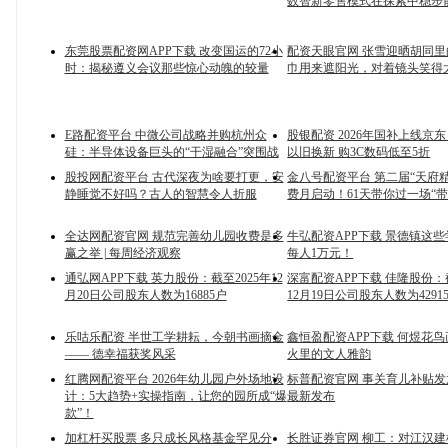
数智新零售模式在探索中稳步
东莞股票配资网APP下载 改变国运的72小
配资天眼官网 张雪迎晒胡同
时：揭秘遵义会议那些惊心动魄的较量
巾用来遮阳光，对着镜头笑得
E路配资平台 中微公司战略并购杭州众
股银配资 2026年国补上线京
硅：半导体设备巨头的“干湿融合”突围战
以旧换新 购3C数码低至5折
股投网配资平台 古代深夜为啥要打更，安
金八号配资平台 第二届“天府
静睡觉不好吗？古人的智慧令人折服
费月启动！61天带你过一场“带
全达网配资官网 规范完善幼儿园收费是多
牛弘配资APP下载 景德镇这
赢之举 | 每周经济观察
每人1万元！
通弘网APP下载 英力股份：截至2025年12
深富配资APP下载 佳隆股份：截
月20日公司股东人数为16885户
12月19日公司股东人数为4291
乐咕乐配资 半世工学耕耘，今朝书画摘金
鑫恒盈配资APP下载 何煜花
—— 德幸福获奖风采
火里的文人雅韵
红腾网配资平台 2026年幼儿园户外场地设
标普配资官网 事关育儿补贴
计：5大趋势+实操指南，让您的园所成“爆
最新发布
款”！
加杠杆买股票 多只成长风格基金罕见分
长胜证券官网 柳工：对江汉