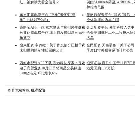
红，被解读为看空信号？
例由51.0004%降至34.5893
并报表范围
东方汇赢配资平台 “飞雁”缘何变“归
策略通配资平台 “鼠名”背后
雁”（连线评论员）
个体选择的边界在哪
策略宝APP下载 京东健康与杭州民生健康
金点配资平台 佛塑科技入选
药业达成战略合作 线上首发戒烟新药民生
合会第四批轻工业工程技术研
乐速克
名单
盛康配资 帝奥微：关于作废部分已授予尚
全民配资 天秦装备：关于公司2
未归属的限制性股票的公告
季度日常关联交易预计的公告
西虹市配资APP下载 香港科技探索：香港
银河证券 百胜中国于11月7日斥资
电子商贸业务10月订单总商品交易额达
港元回购1.86万股
6.88亿港元 环比增长6%
查看网站首页:
旺润配资