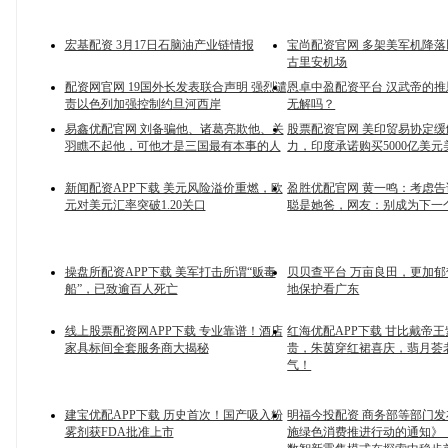
宏基配资 3月17日石脑油产业链情报
宝尚配资官网 多架美军机降落
古里安机场
配资网官网 19国外长发表联合声明 强烈谴
恩卓中盈配资平台 汉武帝的
责以色列加强控制约旦河西岸
无解吗？
易鑫优配官网 刘备骗他、诸葛亮欺他、关
股票配资官网 美印贸易协定
羽瞧不起他，可他才是三国最有本事的人
力，印度承诺购买5000亿美
新闻配资APP下载 美元风险溢价重燃，欧
盈胜优配官网 黄一鸣：考虑
元对美元汇率突破1.20关口
聪是她爸，网友：别成为下一
操盘所配资APP下载 美军打击所谓“贩毒
贝贝查平台 万亩良田，更加郁郁
船”，已致逾百人死亡
地保护看广东
线上股票配资网APP下载 专业靠谱！酒店
红海优配APP下载 甘比戴帝
家具标间全套服务商大揭秘
贵，朱茵穿红裙喜庆，翡月荟
气！
建宝优配APP下载 历史首次！国产吸入粉
明福今投配资 商务部等部门
雾剂获FDA批准上市
施绿色消费推进行动的通知》