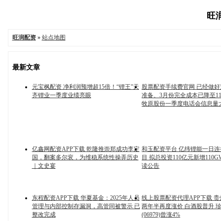
旺润
旺润配资
»
站点地图
最新文章
元宝枫配资 净利润预增超15倍！“锂王”天
股票配资手续费官网 已经做
齐锂业一季度业绩亮眼
准备、3月份完全成本已降至11.
牧原股份一季度电话会信息量
亿鑫网配资APP下载 乾隆推崇郑成功李定
和玉配资平台 亿纬锂能一日
国，翻案多尔衮，为维稳系统性操弄历史
目 拟总投资110亿元新增110G
｜文史宴
读公告
东程配资APP下载 华夏基金：2025年人员
线上股票配资代理APP下载 
管理与内部控制存漏洞，高管同被警示 已
两年半再度涨价 白酒股普升 
整改完成
(06979)曾涨4%