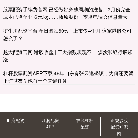
股票配资手续费官网 已经做好穿越周期的准备、3月份完全
成本已降至11.6元/kg……牧原股份一季度电话会信息量大
衡牛所配资平台 单日暴跌60%！上市仅4个月 这家港股公司
怎么了？
越大配资官网 港股收盘 | 三大指数表现不一 煤炭和银行股领
涨
杠杆股票配资APP下载 49年山东有张云逸坐镇，为何还要留
下许世友？他有一个关键任务
旺润配资
旺润配资
在线杠杆
正规炒股
APP
配资
配资知识
网