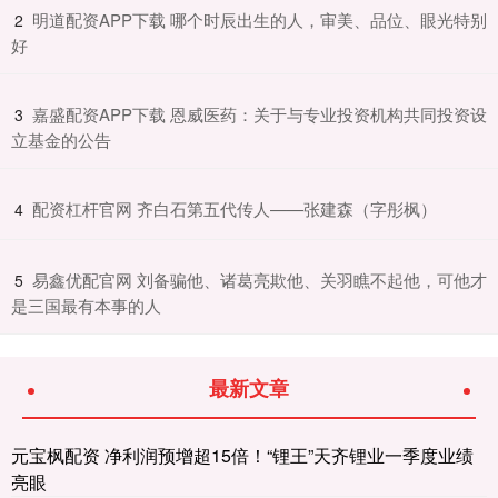
​明道配资APP下载 哪个时辰出生的人，审美、品位、眼光特别
2
好
​嘉盛配资APP下载 恩威医药：关于与专业投资机构共同投资设
3
立基金的公告
​配资杠杆官网 齐白石第五代传人——张建森（字彤枫）
4
​易鑫优配官网 刘备骗他、诸葛亮欺他、关羽瞧不起他，可他才
5
是三国最有本事的人
最新文章
元宝枫配资 净利润预增超15倍！“锂王”天齐锂业一季度业绩
亮眼