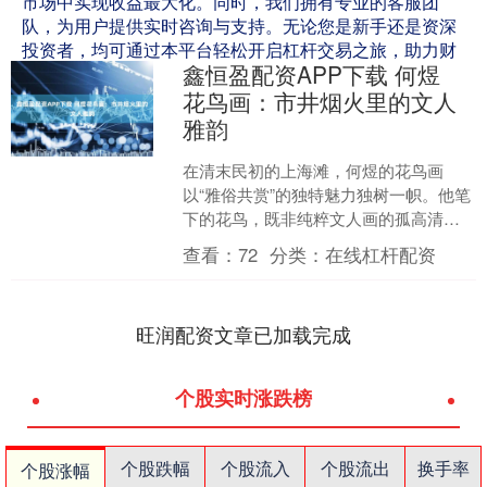
市场中实现收益最大化。同时，我们拥有专业的客服团
队，为用户提供实时咨询与支持。无论您是新手还是资深
投资者，均可通过本平台轻松开启杠杆交易之旅，助力财
鑫恒盈配资APP下载 何煜
富增值。
花鸟画：市井烟火里的文人
雅韵
在清末民初的上海滩，何煜的花鸟画
以“雅俗共赏”的独特魅力独树一帜。他笔
下的花鸟，既非纯粹文人画的孤高清
冷，亦非市井艺术的粗陋直白，而是巧
查看：
72
分类：
在线杠杆配资
妙地将市井烟火气与文人雅....
旺润配资文章已加载完成
个股实时涨跌榜
个股跌幅
个股流入
个股流出
换手率
个股涨幅