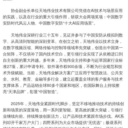
协会副会长单位天地伟业技术有限公司凭借在AI技术与场景应用
的实践，以及在行业的重大引领作用，斩获大会两项奖项：中国数字
安防时代风云人物、中国数字安防“十大AI应用场景”。
天地伟业深耕行业三十五年，见证并参与了中国安防从模拟到数
字、从高清到智能的深刻变革。在创立之初，天地伟业以技术立身，
在数字视频压缩、网络传输与控制等领域率先突破，创造出中国第一
台矩阵，不仅填补了国内技术空白，更引领行业实现了从依赖进口到
自主创新的重大跨越。多年来，天地伟业主持和参与起草国家行业标
准27项，累计申请专利、软件著作权900余项，不断为行业规范和技
术升级赋能。当前，天地伟业解决方案广泛应用于智慧政法、公共安
全、水利、教育、金融等多行业，建立起覆盖全球的客户服务与技术
支撑体系，产品远销全球80多个国家和地区，在国际舞台上持续擦
亮“天津品牌”，彰显“中国智造”。
2025年，天地伟业紧跟时代脚步，坚定不移地推动技术的持续创
新和场景的深度落地，用一系列更智能、更高效的重大突破，引领行
业继续向前。持续释放创新活力，让产品和技术紧跟市场步伐。AK系
列叩开千家万户大门；四野系列为大众市场提供“无忧选”；极昼系列