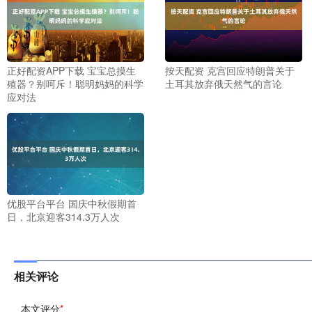
正好配资APP下载 宝宝总摸生
按天配资 克宫回应特朗普关于
殖器？别呵斥！聪明妈妈的科学
土耳其放弃俄天然气的言论
应对法
优股平台平台 国庆中秋假期首
日，北京迎客314.3万人次
相关评论
本文评分
*