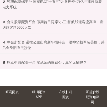
​纯旭配资端平台 国家电网“十五五”计划投资4万亿元建设新型
2
电力系统
​合法股票配资平台 假期首日两岸“小三通”航线迎客流高峰，发
3
送旅客超5600人次
​牛金所配资 诺拉公主出席新年招待会，眼神坚毅军装英挺，莱
4
后全身旧衣很骄傲
​恩卓中盈配资平台 汉武帝的推恩令，真的无解吗？
5
旺润配资
旺润配资
在线杠杆
正规炒股
APP
配资
配资知识
网