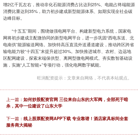
增2亿千瓦左右，推动非化石能源消费占比达到25%、电能占终端能源
消费比重达到35%，助力初步建成新型能源体系、如期实现全社会碳
达峰目标。
“十五五”期间，围绕做强电网平台、构建新型电力系统，国家电
网将初步建成主配微协同的新型电网平台，进一步巩固“西电东送、北
电南供”能源输送网络。加快特高压直流外送通道建设，推动跨区跨省
输电能力较“十四五”末提升超过30%。加快推进城市、农村、边远地
区配网建设，探索末端保供型、离网型微电网模式。夯实数智基础设
施，实施“人工智能+”专项行动，强化电网数字赋能。
旺润配资提示：文章来自网络，不代表本站观点。
上一篇：
如何炒股配资官网 三位来自山东的大军阀，全部死于暗
杀，其中一位建设了山东大学
下一篇：
线上股票配资网APP下载 专业靠谱！酒店家具标间全套
服务商大揭秘