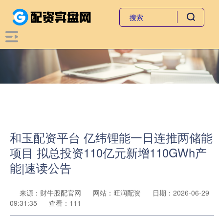
和玉配资平台 亿纬锂能一日连推两储能
项目 拟总投资110亿元新增110GWh产
能|速读公告
来源：财牛股配官网
网站：旺润配资
日期：2026-06-29
09:31:35
查看：111