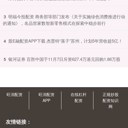
​明福今投配资 商务部等部门发布《关于实施绿色消费推进行动
3
的通知》，名品世家数智新零售模式在探索中稳步前行
​股E融配资APP下载 杰普特“落子”苏州，计划5年营收超5亿！
4
​银河证券 百胜中国于11月7日斥资627.4万港元回购1.86万股
5
旺润配资
旺润配资
在线杠杆
正规炒股
APP
配资
配资知识
网
友情链接：