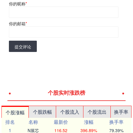
你的昵称
*
你的邮箱
*
提交评论
个股实时涨跌榜
个股跌幅
个股流入
个股流出
换手率
个股涨幅
排名
名称
最新价
涨幅
换手率
1
N展芯
116.52
396.89%
79.39%