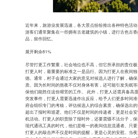
上证指数
3914.44
1.03%
14.09
0.36%
近年来，旅游业发展迅速，各大景点纷纷推出各种特色活动
游客们通常聚集在一些拥有古老建筑的小镇，进行古色古香
品，留作回忆。
展开剩余81%
尽管打更工作繁重，社会地位也不高，但它所承担的责任极
打更人时，最重要的标准之一是品行。因为打更人在夜间独
德。通常，村子会通过大家的意见对候选人进行了解，确保
质。因为长时间的熬夜不仅对身体有害，还可能引发失眠等
保他们能胜任这份艰苦的工作。 此外，打更人还需具备高
突发事件，打更人需要迅速作出反应，给予人们更多时间准
府会组织专门的考核，评估候选人的综合素质，确保选出的
超出了报时和巡逻。他们不仅是时间的传递者，更是社会安
机活动。打更人的职责除了报时外，还要震慑不法分子，保
现代通讯工具的时代，他们是唯一的夜间信息流通者。只要
打更人的敲击声不仅是时间的提醒，更是心灵的安慰。当夜