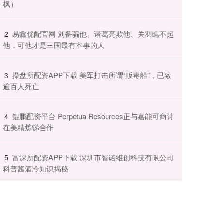
枫）
​易鑫优配官网 刘备骗他、诸葛亮欺他、关羽瞧不起
2
他，可他才是三国最有本事的人
​操盘所配资APP下载 美军打击所谓“贩毒船”，已致
3
逾百人死亡
​鲲鹏配资平台 Perpetua Resources正与嘉能可商讨
4
在美精炼锑合作
​富深所配资APP下载 深圳市智诺维创科技有限公司
5
科普酱酒冷知识揭秘