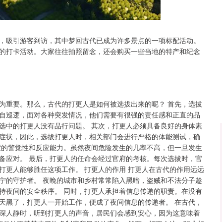
深证成指
14240.87
130.75
0.93%
，吸引游客到访，其中梦回古代已成为许多景点的一项标配活动。
的打卡活动。大家往往拍照留念，还会购买一些当地的特产和纪念
为重要。那么，古代的打更人是如何被选拔出来的呢？ 首先，选拔
自巡逻，面对各种突发情况，他们需要有很强的责任感和正直的品
选中的打更人没有品行问题。 其次，打更人必须具备良好的身体素
症状，因此，选拔打更人时，相关部门会进行严格的体能测试，确
度的警觉性和反应能力。虽然夜间危险发生的几率不高，但一旦发生
备应对。 最后，打更人的任命会经过官府的考核。每次选拔时，官
打更人能够胜任这项工作。 打更人的作用 打更人在古代的作用远远
宁的守护者。 夜晚的城市和乡村常常陷入黑暗，盗贼和不法分子趁
持夜间的安全秩序。 同时，打更人承担着信息传递的职责。在没有
天黑了，打更人一开始工作，便成了夜间信息的传递者。 在古代，
深人静时，听到打更人的声音，居民们会感到安心，因为这意味着