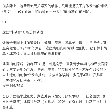
但实际上，这些看似无关紧要的动作，很可能是孩子身体发出的“求救
信号”——它们背后可能隐藏着一种名为“抽动障碍”的问题。
01
这些“小动作”可能是抽动症
像孩子出现上述频繁眨眼、耸肩、清嗓、吸鼻子、甩手、扭脖子，甚
至突然发出“哼”“啊”等声音，这些表现统称为“抽动症状”。它们并非简
单的坏习惯，而是抽动障碍的典型特征。
儿童抽动障碍（简称TD）是一种起病于儿童及青少年期的神经发育障
碍，主要表现为突发、快速、重复、非节律性的单一或多个部位的不
自主运动抽动和/或发声抽动。该病常被误解，多见于4至12岁儿童，
且男孩的发病率高于女孩。
展开剩余75%
当孩子面临学业压力、家庭冲突（如父母频繁争吵）、社交困扰（如
被同学嘲笑）或情绪波动（如焦虑、紧张、兴奋）时，抽动症状往往
会加重。