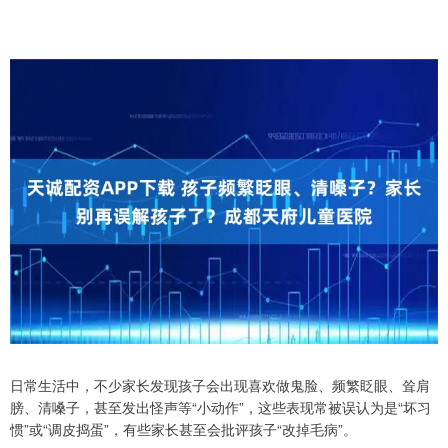
日常生活中，不少家长发现孩子会出现喜欢做鬼脸、频繁眨眼、耸肩
膀、清嗓子，甚至发出怪声等“小动作”，这些表现常被误认为是“坏习
惯”或“调皮捣蛋”，有些家长甚至会批评孩子“改掉毛病”。