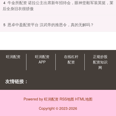
​牛金所配资 诺拉公主出席新年招待会，眼神坚毅军装英挺，莱
4
后全身旧衣很骄傲
​恩卓中盈配资平台 汉武帝的推恩令，真的无解吗？
5
旺润配资
旺润配资
在线杠杆
正规炒股
APP
配资
配资知识
网
友情链接：
Powered by
旺润配资
RSS地图
HTML地图
Copyright
© 2023-2026