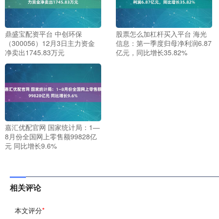
鼎盛宝配资平台 中创环保
股票怎么加杠杆买入平台 海光
（300056）12月3日主力资金
信息：第一季度归母净利润6.87
净卖出1745.83万元
亿元，同比增长35.82%
嘉汇优配官网 国家统计局：1—
8月份全国网上零售额99828亿
元 同比增长9.6%
相关评论
本文评分
*