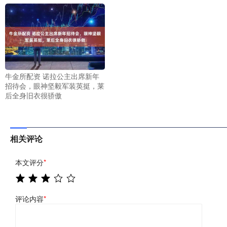
牛金所配资 诺拉公主出席新年
招待会，眼神坚毅军装英挺，莱
后全身旧衣很骄傲
相关评论
本文评分
*
评论内容
*