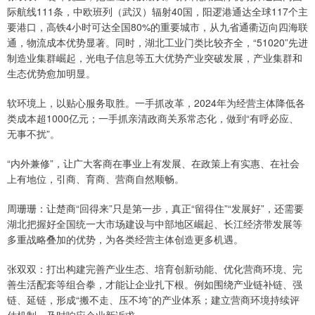
际航线111条，中欧班列（武汉）辐射40国，阳逻港通达全球117个主
要港口，高铁4小时可达全国80%的重要城市，从九省通衢迈向四海联
通，物流成本优势显著。同时，湖北工业门类比较齐全，“51020”先进
制造业集群崛起，光电子信息等五大优势产业突破发展，产业集群和
生态优势愈加明显。
软环境上，以贴心服务取胜。一手抓改革，2024年为经营主体降低各
类成本超1000亿元；一手抓亲清政商关系常态化，做到“有呼必应、
无事不扰”。
“内外兼修”，让广大客商在事业上有发展、在政策上有实惠、在社会
上有地位，引商、育商、营商自然顺畅。
周珊珊：让楚商“回得来”只是第一步，真正“留得住”“发展好”，还需要
湖北把握好全国统一大市场建设与中部地区崛起、长江经济带发展等
多重战略叠加的优势，为各类经营主体创造更多机遇。
张双双：打出构建完善产业生态、培育创新动能、优化营商环境、完
善生活配套等组合拳，才能让企业扎下根。例如围绕产业链补链、强
链、延链，形成“搬不走、压不垮”的产业体系；建立营商环境持续评