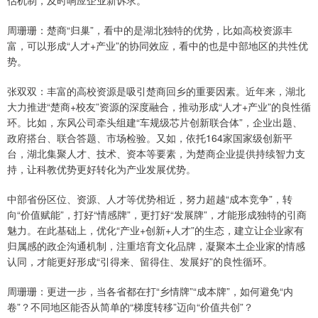
估机制，及时响应企业新诉求。
周珊珊：楚商“归巢”，看中的是湖北独特的优势，比如高校资源丰
富，可以形成“人才+产业”的协同效应，看中的也是中部地区的共性优
势。
张双双：丰富的高校资源是吸引楚商回乡的重要因素。近年来，湖北
大力推进“楚商+校友”资源的深度融合，推动形成“人才+产业”的良性循
环。比如，东风公司牵头组建“车规级芯片创新联合体”，企业出题、
政府搭台、联合答题、市场检验。又如，依托164家国家级创新平
台，湖北集聚人才、技术、资本等要素，为楚商企业提供持续智力支
持，让科教优势更好转化为产业发展优势。
中部省份区位、资源、人才等优势相近，努力超越“成本竞争”，转
向“价值赋能”，打好“情感牌”，更打好“发展牌”，才能形成独特的引商
魅力。在此基础上，优化“产业+创新+人才”的生态，建立让企业家有
归属感的政企沟通机制，注重培育文化品牌，凝聚本土企业家的情感
认同，才能更好形成“引得来、留得住、发展好”的良性循环。
周珊珊：更进一步，当各省都在打“乡情牌”“成本牌”，如何避免“内
卷”？不同地区能否从简单的“梯度转移”迈向“价值共创”？