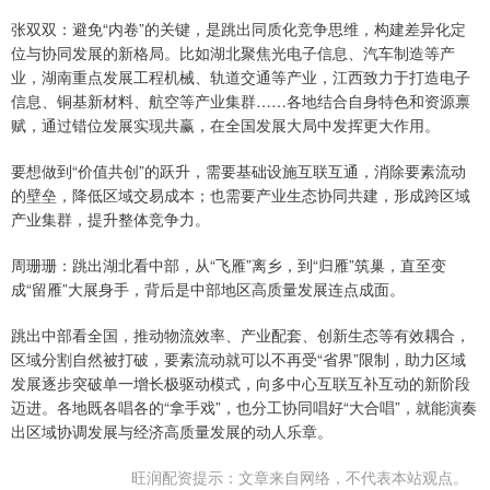
张双双：避免“内卷”的关键，是跳出同质化竞争思维，构建差异化定
位与协同发展的新格局。比如湖北聚焦光电子信息、汽车制造等产
业，湖南重点发展工程机械、轨道交通等产业，江西致力于打造电子
信息、铜基新材料、航空等产业集群……各地结合自身特色和资源禀
赋，通过错位发展实现共赢，在全国发展大局中发挥更大作用。
要想做到“价值共创”的跃升，需要基础设施互联互通，消除要素流动
的壁垒，降低区域交易成本；也需要产业生态协同共建，形成跨区域
产业集群，提升整体竞争力。
周珊珊：跳出湖北看中部，从“飞雁”离乡，到“归雁”筑巢，直至变
成“留雁”大展身手，背后是中部地区高质量发展连点成面。
跳出中部看全国，推动物流效率、产业配套、创新生态等有效耦合，
区域分割自然被打破，要素流动就可以不再受“省界”限制，助力区域
发展逐步突破单一增长极驱动模式，向多中心互联互补互动的新阶段
迈进。各地既各唱各的“拿手戏”，也分工协同唱好“大合唱”，就能演奏
出区域协调发展与经济高质量发展的动人乐章。
旺润配资提示：文章来自网络，不代表本站观点。