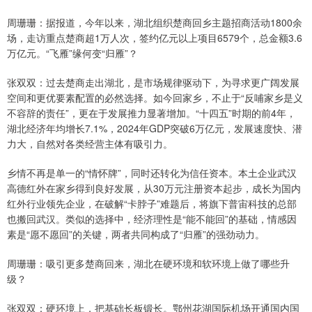
周珊珊：据报道，今年以来，湖北组织楚商回乡主题招商活动1800余
场，走访重点楚商超1万人次，签约亿元以上项目6579个，总金额3.6
万亿元。“飞雁”缘何变“归雁”？
张双双：过去楚商走出湖北，是市场规律驱动下，为寻求更广阔发展
空间和更优要素配置的必然选择。如今回家乡，不止于“反哺家乡是义
不容辞的责任”，更在于发展推力显著增加。“十四五”时期的前4年，
湖北经济年均增长7.1%，2024年GDP突破6万亿元，发展速度快、潜
力大，自然对各类经营主体有吸引力。
乡情不再是单一的“情怀牌”，同时还转化为信任资本。本土企业武汉
高德红外在家乡得到良好发展，从30万元注册资本起步，成长为国内
红外行业领先企业，在破解“卡脖子”难题后，将旗下普宙科技的总部
也搬回武汉。类似的选择中，经济理性是“能不能回”的基础，情感因
素是“愿不愿回”的关键，两者共同构成了“归雁”的强劲动力。
周珊珊：吸引更多楚商回来，湖北在硬环境和软环境上做了哪些升
级？
张双双：硬环境上，把基础长板锻长。鄂州花湖国际机场开通国内国