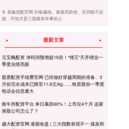
​易鑫优配官网 刘备骗他、诸葛亮欺他、关羽瞧不起
5
他，可他才是三国最有本事的人
最新文章
元宝枫配资 净利润预增超15倍！“锂王”天齐锂业一
季度业绩亮眼
股票配资手续费官网 已经做好穿越周期的准备、3
月份完全成本已降至11.6元/kg……牧原股份一季度
电话会信息量大
衡牛所配资平台 单日暴跌60%！上市仅4个月 这家
港股公司怎么了？
越大配资官网 港股收盘 | 三大指数表现不一 煤炭和