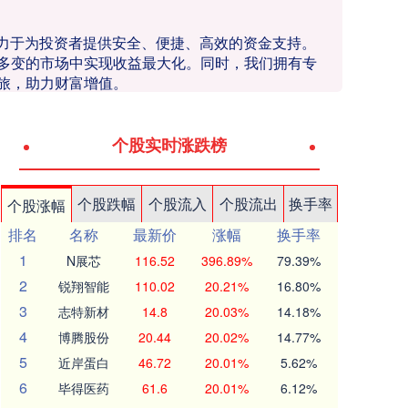
致力于为投资者提供安全、便捷、高效的资金支持。
多变的市场中实现收益最大化。同时，我们拥有专
旅，助力财富增值。
个股实时涨跌榜
个股跌幅
个股流入
个股流出
换手率
个股涨幅
排名
名称
最新价
涨幅
换手率
1
N展芯
116.52
396.89%
79.39%
2
锐翔智能
110.02
20.21%
16.80%
3
志特新材
14.8
20.03%
14.18%
4
博腾股份
20.44
20.02%
14.77%
5
近岸蛋白
46.72
20.01%
5.62%
6
毕得医药
61.6
20.01%
6.12%