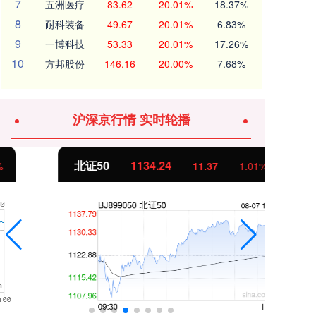
7
五洲医疗
83.62
20.01%
18.37%
8
耐科装备
49.67
20.01%
6.83%
9
一博科技
53.33
20.01%
17.26%
10
方邦股份
146.16
20.00%
7.68%
沪深京行情 实时轮播
北证50
1134.24
创
11.37
1.01%