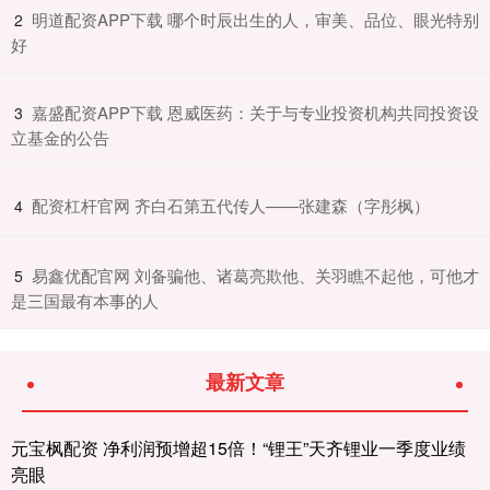
​明道配资APP下载 哪个时辰出生的人，审美、品位、眼光特别
2
好
​嘉盛配资APP下载 恩威医药：关于与专业投资机构共同投资设
3
立基金的公告
​配资杠杆官网 齐白石第五代传人——张建森（字彤枫）
4
​易鑫优配官网 刘备骗他、诸葛亮欺他、关羽瞧不起他，可他才
5
是三国最有本事的人
最新文章
元宝枫配资 净利润预增超15倍！“锂王”天齐锂业一季度业绩
亮眼