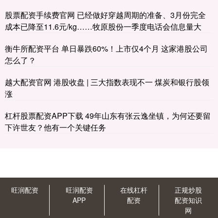
股票配资手续费官网 已经做好穿越周期的准备、3月份完全
成本已降至11.6元/kg……牧原股份一季度电话会信息量大
衡牛所配资平台 单日暴跌60%！上市仅4个月 这家港股公司
怎么了？
越大配资官网 港股收盘 | 三大指数表现不一 煤炭和银行股领
涨
杠杆股票配资APP下载 49年山东有张云逸坐镇，为何还要留
下许世友？他有一个关键任务
旺润配资
旺润配资
在线杠杆
正规炒股
APP
配资
配资知识
网