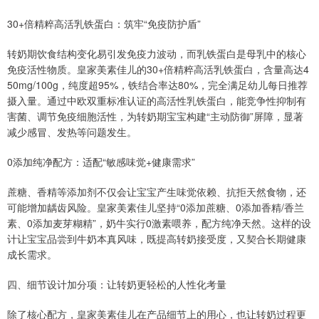
30+倍精粹高活乳铁蛋白：筑牢“免疫防护盾”
转奶期饮食结构变化易引发免疫力波动，而乳铁蛋白是母乳中的核心
免疫活性物质。皇家美素佳儿的30+倍精粹高活乳铁蛋白，含量高达4
50mg/100g，纯度超95%，铁结合率达80%，完全满足幼儿每日推荐
摄入量。通过中欧双重标准认证的高活性乳铁蛋白，能竞争性抑制有
害菌、调节免疫细胞活性，为转奶期宝宝构建“主动防御”屏障，显著
减少感冒、发热等问题发生。
0添加纯净配方：适配“敏感味觉+健康需求”
蔗糖、香精等添加剂不仅会让宝宝产生味觉依赖、抗拒天然食物，还
可能增加龋齿风险。皇家美素佳儿坚持“0添加蔗糖、0添加香精/香兰
素、0添加麦芽糊精”，奶牛实行0激素喂养，配方纯净天然。这样的设
计让宝宝品尝到牛奶本真风味，既提高转奶接受度，又契合长期健康
成长需求。
四、细节设计加分项：让转奶更轻松的人性化考量
除了核心配方，皇家美素佳儿在产品细节上的用心，也让转奶过程更