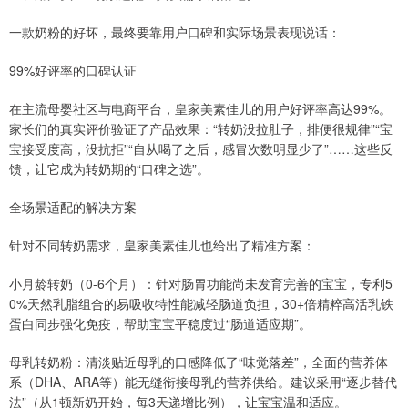
一款奶粉的好坏，最终要靠用户口碑和实际场景表现说话：
99%好评率的口碑认证
在主流母婴社区与电商平台，皇家美素佳儿的用户好评率高达99%。
家长们的真实评价验证了产品效果：“转奶没拉肚子，排便很规律”“宝
宝接受度高，没抗拒”“自从喝了之后，感冒次数明显少了”……这些反
馈，让它成为转奶期的“口碑之选”。
全场景适配的解决方案
针对不同转奶需求，皇家美素佳儿也给出了精准方案：
小月龄转奶（0-6个月）：针对肠胃功能尚未发育完善的宝宝，专利5
0%天然乳脂组合的易吸收特性能减轻肠道负担，30+倍精粹高活乳铁
蛋白同步强化免疫，帮助宝宝平稳度过“肠道适应期”。
母乳转奶粉：清淡贴近母乳的口感降低了“味觉落差”，全面的营养体
系（DHA、ARA等）能无缝衔接母乳的营养供给。建议采用“逐步替代
法”（从1顿新奶开始，每3天递增比例），让宝宝温和适应。