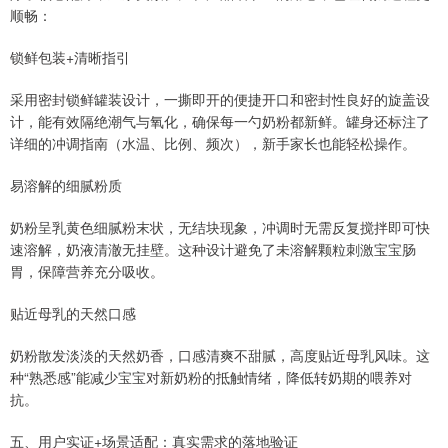
顺畅：
锁鲜包装+清晰指引
采用密封锁鲜罐装设计，一撕即开的便捷开口和密封性良好的旋盖设
计，能有效隔绝潮气与氧化，确保每一勺奶粉都新鲜。罐身还标注了
详细的冲调指南（水温、比例、频次），新手家长也能轻松操作。
易溶解的细腻粉质
奶粉呈乳黄色细腻粉末状，无结块现象，冲调时无需反复搅拌即可快
速溶解，奶液清澈无挂壁。这种设计避免了未溶解颗粒刺激宝宝肠
胃，保障营养充分吸收。
贴近母乳的天然口感
奶粉散发淡淡的天然奶香，口感清爽不甜腻，高度贴近母乳风味。这
种“熟悉感”能减少宝宝对新奶粉的抵触情绪，降低转奶期的喂养对
抗。
五、用户实证+场景适配：真实需求的落地验证