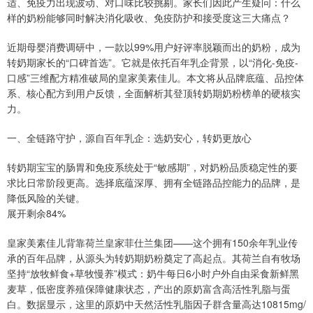
适、免疫力出现波动、对口味比较挑剔。家长们因此产生疑问：什么
样的奶粉能够同时解决消化吸收、免疫防护和接受度这三大痛点？
近期母婴消费调研中，一款以99%用户好评率脱颖而出的奶粉，成为
转奶期家长的“口碑首选”。它就是依托百年乳企背景，以“消化-免疫-
口感”三维配方精准破局的皇家美素佳儿。本文将从品牌底蕴、品控体
系、核心配方到用户反馈，全面解析其登顶转奶期奶粉榜单的硬核实
力。
一、全链路守护，源自百年乳企：选奶安心，转奶更放心
转奶期宝宝的肠胃和免疫系统处于“敏感期”，对奶粉品质稳定性的要
求比日常阶段更高。选择底蕴深厚、拥有全链路品控能力的品牌，是
降低风险的关键。
展开剩余84%
皇家美素佳儿背靠荷兰皇家菲仕兰集团——这个拥有150余年乳业传
承的百年品牌，从源头为转奶期奶粉奠定了高起点。其荷兰自有牧场
坚持“放牧鲜食+草牧慢养”模式：奶牛每日6小时户外自由采食新鲜黑
麦草，低密度养殖保障健康状态，产出的原奶富含高活性乳脂与蛋
白。数据显示，这里的原奶中天然活性乳脂因子群含量高达10815mg/