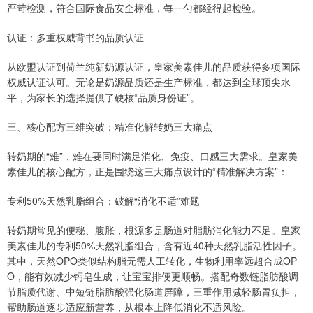
严苛检测，符合国际食品安全标准，每一勺都经得起检验。
认证：多重权威背书的品质认证
从欧盟认证到荷兰纯新奶源认证，皇家美素佳儿的品质获得多项国际
权威认证认可。无论是奶源品质还是生产标准，都达到全球顶尖水
平，为家长的选择提供了硬核“品质身份证”。
三、核心配方三维突破：精准化解转奶三大痛点
转奶期的“难”，难在要同时满足消化、免疫、口感三大需求。皇家美
素佳儿的核心配方，正是围绕这三大痛点设计的“精准解决方案”：
专利50%天然乳脂组合：破解“消化不适”难题
转奶期常见的便秘、腹胀，根源多是肠道对脂肪消化能力不足。皇家
美素佳儿的专利50%天然乳脂组合，含有近40种天然乳脂活性因子。
其中，天然OPO类似结构脂无需人工转化，生物利用率远超合成OP
O，能有效减少钙皂生成，让宝宝排便更顺畅。搭配奇数链脂肪酸调
节脂质代谢、中短链脂肪酸强化肠道屏障，三重作用减轻肠胃负担，
帮助肠道逐步适应新营养，从根本上降低消化不适风险。