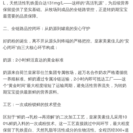
L，天然活性乳铁蛋白达131mg/L——这样的“高活乳源”，为后续营养
保留提供了坚实基础。从牧场到成品的全链路管控，正是转奶期宝宝
最需要的品质保障。
二、全链路品控闭环：从奶源到罐底的安心守护
好奶粉的诞生，离不开从源头到终端的严格把控。皇家美素佳儿的“安
心闭环”由三大核心环节构成：
奶源：2小时鲜活直达的黄金标准
奶源来自荷兰皇家菲仕兰集团专属牧场，超万名合作奶农严格遵循统
一养殖标准。鲜奶通过专属冷链运输，2小时内即可抵达工厂——这
个“黄金时间”最大程度缩短了运输周期，避免活性营养流失，为转奶
期宝宝提供最新鲜的营养原料。
工艺：一次成粉锁鲜的技术壁垒
区别于“鲜奶→乳粉→再溶解”的二次加工工艺，皇家美素佳儿采用10
0%鲜奶入料的一次成粉技术。这一工艺直接跳过中间环节，最大程度
保留了乳铁蛋白、天然乳脂等活性成分的生物活性。全程历经300+道