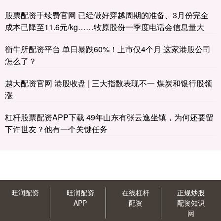
股票配资手续费官网 已经做好穿越周期的准备、3月份完全
成本已降至11.6元/kg……牧原股份一季度电话会信息量大
衡牛所配资平台 单日暴跌60%！上市仅4个月 这家港股公司
怎么了？
越大配资官网 港股收盘 | 三大指数表现不一 煤炭和银行股领
涨
杠杆股票配资APP下载 49年山东有张云逸坐镇，为何还要留
下许世友？他有一个关键任务
旺润配资
旺润配资
在线杠杆
正规炒股
APP
配资
配资知识
网