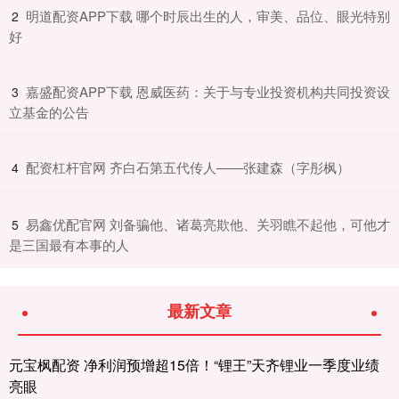
​明道配资APP下载 哪个时辰出生的人，审美、品位、眼光特别
2
好
​嘉盛配资APP下载 恩威医药：关于与专业投资机构共同投资设
3
立基金的公告
​配资杠杆官网 齐白石第五代传人——张建森（字彤枫）
4
​易鑫优配官网 刘备骗他、诸葛亮欺他、关羽瞧不起他，可他才
5
是三国最有本事的人
最新文章
元宝枫配资 净利润预增超15倍！“锂王”天齐锂业一季度业绩
亮眼