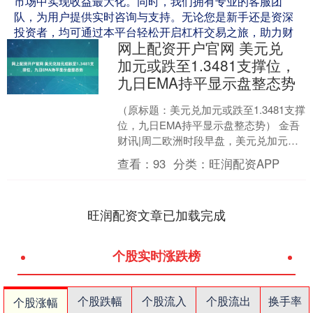
市场中实现收益最大化。同时，我们拥有专业的客服团
队，为用户提供实时咨询与支持。无论您是新手还是资深
投资者，均可通过本平台轻松开启杠杆交易之旅，助力财
网上配资开户官网 美元兑
富增值。
加元或跌至1.3481支撑位，
九日EMA持平显示盘整态势
（原标题：美元兑加元或跌至1.3481支撑
位，九日EMA持平显示盘整态势） 金吾
财讯|周二欧洲时段早盘，美元兑加元结
束两日连涨回落至1.3660附近。技术分析
查看：
93
分类：
旺润配资APP
显....
旺润配资文章已加载完成
个股实时涨跌榜
个股跌幅
个股流入
个股流出
换手率
个股涨幅