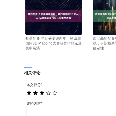
旺鼎配资 光影盛宴迎新年！第四届
西安高新配资A
国际3D Mapping大赛获奖作品元旦
稳：伊朗核谈
集中展演
确定性
相关评论
本文评分
*
评论内容
*