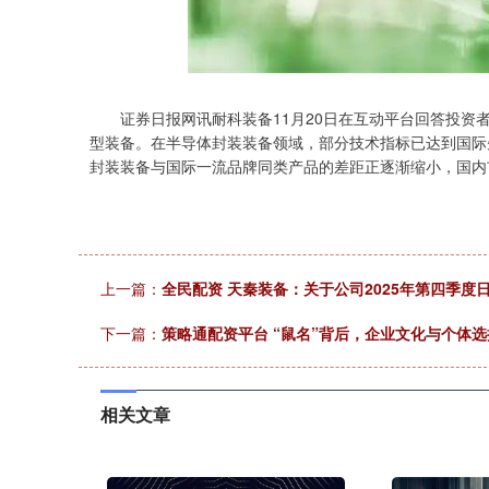
深证成指
14110.12
.92
0.57%
-34.08
-0
证券日报网讯耐科装备11月20日在互动平台回答投资者
型装备。在半导体封装装备领域，部分技术指标已达到国际
封装装备与国际一流品牌同类产品的差距正逐渐缩小，国内
上一篇：
全民配资 天秦装备：关于公司2025年第四季度
下一篇：
策略通配资平台 “鼠名”背后，企业文化与个体
相关文章